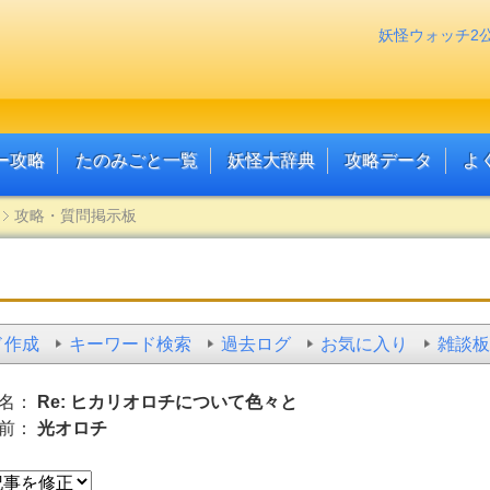
妖怪ウォッチ2
ー攻略
たのみごと一覧
妖怪大辞典
攻略データ
よ
攻略・質問掲示板
ド作成
キーワード検索
過去ログ
お気に入り
雑談板
名：
Re: ヒカリオロチについて色々と
前：
光オロチ