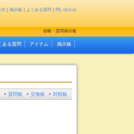
公式
｜
掲示板
｜
よくある質問
｜
問い合わせ
攻略・質問掲示板
くある質問
アイテム
掲示板
質問板
交換板
対戦板