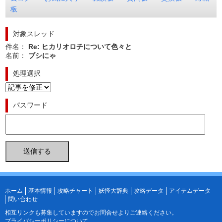
板
対象スレッド
件名：
Re: ヒカリオロチについて色々と
名前：
ブシにゃ
処理選択
パスワード
ホーム
基本情報
攻略チャート
妖怪大辞典
攻略データ
アイテムデータ
問い合わせ
相互リンクも募集していますので
お問合せ
よりご連絡ください。
プライバシーポリシーについて