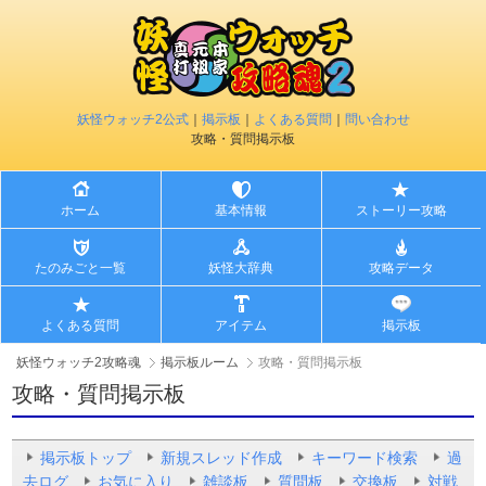
妖怪ウォッチ2公式
｜
掲示板
｜
よくある質問
｜
問い合わせ
攻略・質問掲示板
ホーム
基本情報
ストーリー攻略
たのみごと一覧
妖怪大辞典
攻略データ
よくある質問
アイテム
掲示板
妖怪ウォッチ2攻略魂
掲示板ルーム
攻略・質問掲示板
攻略・質問掲示板
掲示板トップ
新規スレッド作成
キーワード検索
過
去ログ
お気に入り
雑談板
質問板
交換板
対戦