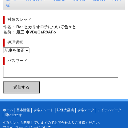
板
対象スレッド
件名：
Re: ヒカリオロチについて色々と
名前：
歳三 ◆VBqQaR9AFo
処理選択
パスワード
ホーム
基本情報
攻略チャート
妖怪大辞典
攻略データ
アイテムデータ
問い合わせ
相互リンクも募集していますので
お問合せ
よりご連絡ください。
プライバシーポリシーについて