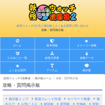
妖怪ウォッチ2公式
｜
掲示板
｜
よくある質問
｜
問い合わせ
攻略・質問掲示板
ホーム
基本情報
ストーリー攻略
たのみごと一覧
妖怪大辞典
攻略データ
よくある質問
アイテム
掲示板
妖怪ウォッチ2攻略魂
掲示板ルーム
攻略・質問掲示板
攻略・質問掲示板
掲示板トップ
新規スレッド作成
キーワード検索
過
去ログ
お気に入り
雑談板
質問板
交換板
対戦