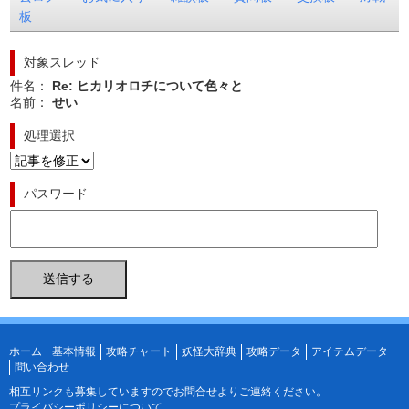
板
対象スレッド
件名：
Re: ヒカリオロチについて色々と
名前：
せい
処理選択
パスワード
ホーム
基本情報
攻略チャート
妖怪大辞典
攻略データ
アイテムデータ
問い合わせ
相互リンクも募集していますので
お問合せ
よりご連絡ください。
プライバシーポリシーについて