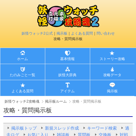
妖怪ウォッチ2公式
｜
掲示板
｜
よくある質問
｜
問い合わせ
攻略・質問掲示板
ホーム
基本情報
ストーリー攻略
たのみごと一覧
妖怪大辞典
攻略データ
よくある質問
アイテム
掲示板
妖怪ウォッチ2攻略魂
掲示板ルーム
攻略・質問掲示板
攻略・質問掲示板
掲示板トップ
新規スレッド作成
キーワード検索
過
去ログ
お気に入り
雑談板
質問板
交換板
対戦