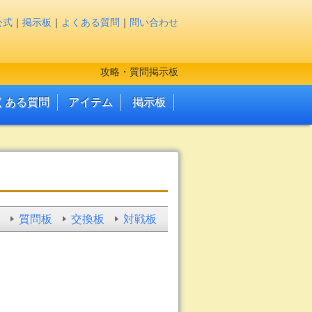
公式
｜
掲示板
｜
よくある質問
｜
問い合わせ
攻略・質問掲示板
くある質問
アイテム
掲示板
質問板
交換板
対戦板