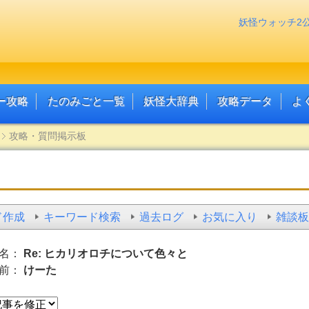
妖怪ウォッチ2
ー攻略
たのみごと一覧
妖怪大辞典
攻略データ
よ
攻略・質問掲示板
ド作成
キーワード検索
過去ログ
お気に入り
雑談板
名：
Re: ヒカリオロチについて色々と
前：
けーた