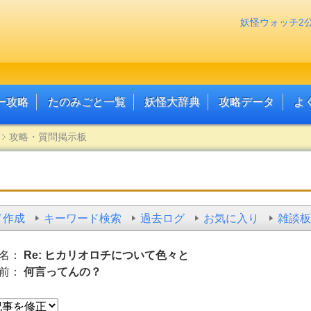
妖怪ウォッチ2
ー攻略
たのみごと一覧
妖怪大辞典
攻略データ
よ
攻略・質問掲示板
ド作成
キーワード検索
過去ログ
お気に入り
雑談板
名：
Re: ヒカリオロチについて色々と
前：
何言ってんの？