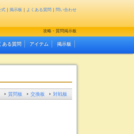
公式
｜
掲示板
｜
よくある質問
｜
問い合わせ
攻略・質問掲示板
くある質問
アイテム
掲示板
質問板
交換板
対戦板