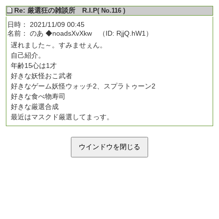
Re: 厳選狂の雑談所 R.I.P
( No.116 )
日時： 2021/11/09 00:45
名前： のあ ◆noadsXvXkw （ID: RjjQ.hW1）
遅れました～。すみませぇん。
自己紹介。
年齢15心は1才
好きな妖怪おこ武者
好きなゲーム妖怪ウォッチ2、スプラトゥーン2
好きな食べ物寿司
好きな厳選合成
最近はマスクド厳選してまっす。