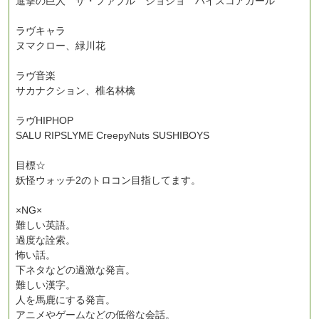
進撃の巨人 ザ・ファブル ジョジョ ハイスコアガール
ラヴキャラ
ヌマクロー、緑川花
ラヴ音楽
サカナクション、椎名林檎
ラヴHIPHOP
SALU RIPSLYME CreepyNuts SUSHIBOYS
目標☆
妖怪ウォッチ2のトロコン目指してます。
×NG×
難しい英語。
過度な詮索。
怖い話。
下ネタなどの過激な発言。
難しい漢字。
人を馬鹿にする発言。
アニメやゲームなどの低俗な会話。