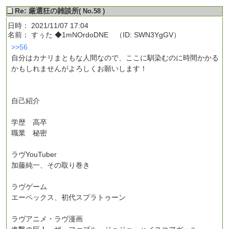
Re: 厳選狂の雑談所
( No.58 )
日時： 2021/11/07 17:04
名前： すぅた ◆1mNOrdoDNE （ID: SWN3YgGV）
>>56
自分はカナリまともな人間なので、ここに馴染むのに時間かかる
かもしれませんがよろしくお願いします！
自己紹介
学歴 高卒
職業 秘密
ラヴYouTuber
加藤純一、その取り巻き
ラヴゲーム
エーペックス、初代スプラトゥーン
ラヴアニメ・ラヴ漫画