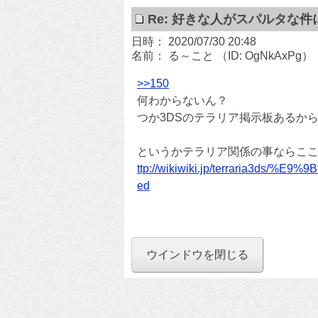
Re: 好きな人がスパルタな件
日時： 2020/07/30 20:48
名前： る～こと
（ID: OgNkAxPg）
>>150
何わからないん？
つか3DSのテラリア掲示板あるか
というかテラリア関係の事ならこ
ttp://wikiwiki.jp/terraria3d
ed