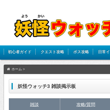
初心者ガイド
クエスト攻略
ボス攻略
日常イ
ホーム
>
妖怪ウォッチ3 雑談掲示板
雑談
攻略/質問