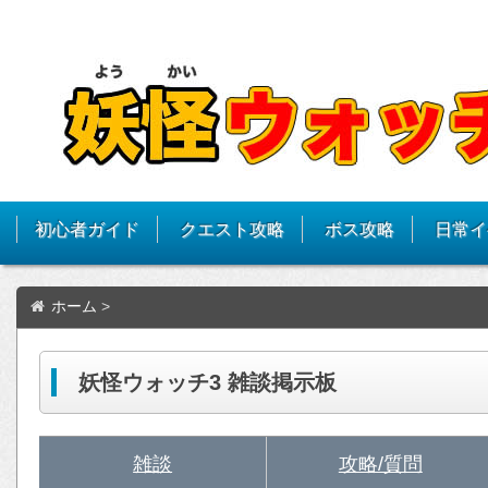
初心者ガイド
クエスト攻略
ボス攻略
日常イ
ホーム
>
妖怪ウォッチ3 雑談掲示板
雑談
攻略/質問