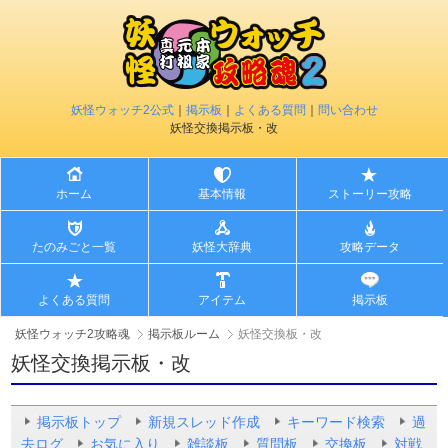
妖怪ウォッチ2公式
｜
掲示板
｜
よくある質問
｜
問い合わせ
妖怪交換掲示板・改
ホーム
基本情報
ストーリー攻略
たのみごと一覧
妖怪大辞典
攻略データ
よくある質問
アイテム
掲示板
妖怪ウォッチ2攻略魂
掲示板ルーム
妖怪交換板・改
妖怪交換掲示板・改
掲示板トップ
新規スレッド作成
キーワード検索
過
去ログ
お気に入り
雑談板
質問板
交換板
対戦