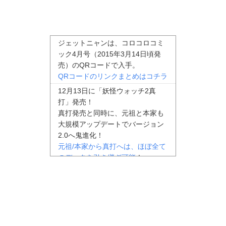
ジェットニャンは、コロコロコミ
ック4月号（2015年3月14日頃発
売）のQRコードで入手。
QRコードのリンクまとめはコチラ
12月13日に「妖怪ウォッチ2真
打」発売！
真打発売と同時に、元祖と本家も
大規模アップデートでバージョン
2.0へ鬼進化！
元祖/本家から真打へは、ほぼ全て
のデータを引き継ぎ可能
！
黒鬼・赤鬼・青鬼の攻略や真バス
ターズの攻略など、投稿して頂い
た情報が増えてきたので、
真打の
攻略情報まとめはコチラ
へ移動し
ました。