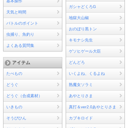
基本操作
ガシャどくろG
天気と時間
地獄大山椒
バトルのポイント
おのぼり黒トン
虫捕り、魚釣り
キモナシ先生
よくある質問集
ゲソヒゲール大臣
アイテム
どんどろ
たべもの
いくよね、くるよね
どうぐ
熟魔女ソラミ
どうぐ（合成素材）
あやとりさま
いきもの
真打＆ver2.0あやとりさま
そうびひん
カブキロイド