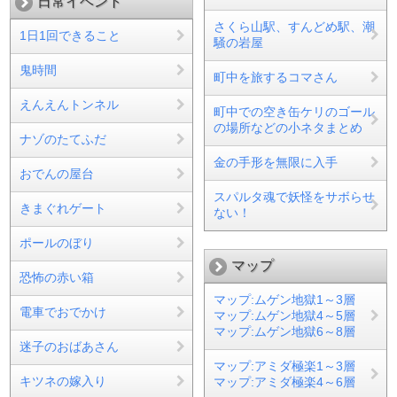
日常イベント
さくら山駅、すんどめ駅、潮
1日1回できること
騒の岩屋
鬼時間
町中を旅するコマさん
えんえんトンネル
町中での空き缶ケリのゴール
の場所などの小ネタまとめ
ナゾのたてふだ
金の手形を無限に入手
おでんの屋台
スパルタ魂で妖怪をサボらせ
きまぐれゲート
ない！
ポールのぼり
マップ
恐怖の赤い箱
マップ:ムゲン地獄1～3層
電車でおでかけ
マップ:ムゲン地獄4～5層
マップ:ムゲン地獄6～8層
迷子のおばあさん
マップ:アミダ極楽1～3層
キツネの嫁入り
マップ:アミダ極楽4～6層