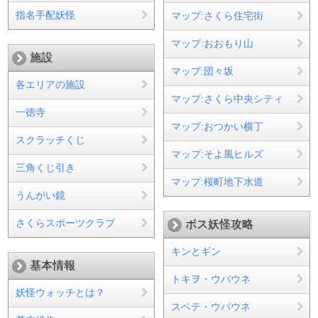
指名手配妖怪
マップ:さくら住宅街
マップ:おおもり山
施設
マップ:団々坂
各エリアの施設
マップ:さくら中央シティ
一徳寺
マップ:おつかい横丁
スクラッチくじ
マップ:そよ風ヒルズ
三角くじ引き
マップ:桜町地下水道
うんがい鏡
さくらスポーツクラブ
ボス妖怪攻略
キンとギン
基本情報
トキヲ・ウバウネ
妖怪ウォッチとは？
スベテ・ウバウネ