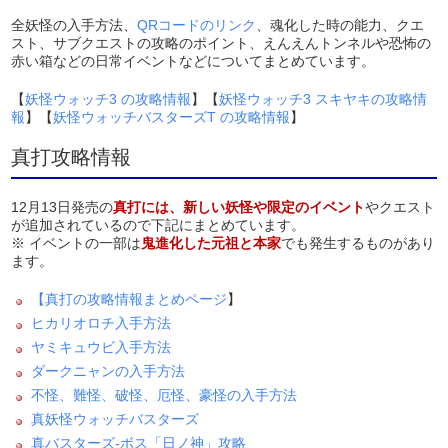
全妖怪の入手方法、
QRコードのリンク
、魂化した時の能力、クエ
スト、サブクエストの攻略のポイント、えんえんトンネルや恐怖の
赤い箱などの日常イベントなどについてまとめています。
【
妖怪ウォッチ3 の攻略情報
】【
妖怪ウォッチ3 スキヤキの攻略情
報
】【
妖怪ウォッチバスターズT の攻略情報
】
真打攻略情報
12月13日発売の
真打には、新しい妖怪や限定のイベント
やクエスト
が追加されているので下記にまとめています。
※ イベントの一部は
鬼進化した元祖と本家
でも発生するものがあり
ます。
【真打の攻略情報まとめページ
】
ヒカリオロチ入手方法
ヤミキュウビ入手方法
ダークニャンの入手方法
不怪、難怪、破怪、厄怪、豪怪の入手方法
真妖怪ウォッチバスターズ
真バスターズ-ボス「日ノ神」攻略