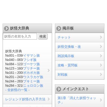
妖怪大辞典
掲示板
チャット
妖怪交換板・改
妖怪大辞典
/
イサマシ族
No001～039
雑談掲示板
フシギ族
No040～083/
ゴーケツ族
No084～122/
攻略・質問板
プリチー族
No123～160/
ポカポカ族
No161～200/
対戦板
ウスラカゲ族
No201～243/
ブキミー族
No244～283/
ニョロロン族
No284～321/
メインクエスト
- 全妖怪の一覧 -
第1章「消えた妖怪ウォッ
レジェンド妖怪の入手方法
チ」