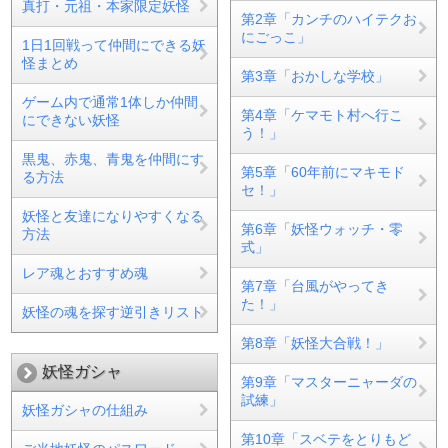
真打・元祖・本家限定妖怪
第2章「カンチのハイテクお
にごっこ」
1日1回戦って仲間にできる妖
怪まとめ
第3章「おかしな学校」
ゲーム内で通常1体しか仲間
第4章「ケマモト村へ行こ
にできない妖怪
う！」
黒鬼、赤鬼、青鬼を仲間にす
第5章「60年前にマキモド
る方法
セ！」
妖怪と友達になりやすくなる
第6章「妖怪ウォッチ・零
方法
式」
レア魂とおすすめ魂
第7章「台風がやってき
た！」
妖怪の魂を探す逆引きリスト
第8章「妖怪大合戦！」
妖怪ガシャ
第9章「マスターニャーダの
試練」
妖怪ガシャの仕組み
第10章「スベテをとりもど