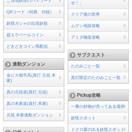
ご当地妖怪のパスワード
せ！」
QRコード（特典、付録）
クリア後の世界
妖怪ガシャの出現妖怪
ムゲン地獄攻略
超エラベールコイン
アミダ極楽攻略
どきどきコイン再配信
サブクエスト
連動ダンジョン
たのみごと一覧
金ピカ都市高(真打.元祖.本
真打限定のたのみごと一覧
家)
真の元祖道(真打.元祖)
Pickup攻略
真の本家道(真打.本家)
一番の好物が売ってある場所
元祖.本家連動ダンジョン
妖怪スポット
ドクロ婆の出る妖怪スポット