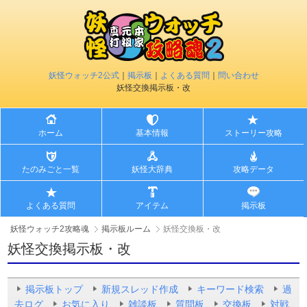
妖怪ウォッチ2公式
｜
掲示板
｜
よくある質問
｜
問い合わせ
妖怪交換掲示板・改
ホーム
基本情報
ストーリー攻略
たのみごと一覧
妖怪大辞典
攻略データ
よくある質問
アイテム
掲示板
妖怪ウォッチ2攻略魂
掲示板ルーム
妖怪交換板・改
妖怪交換掲示板・改
掲示板トップ
新規スレッド作成
キーワード検索
過
去ログ
お気に入り
雑談板
質問板
交換板
対戦