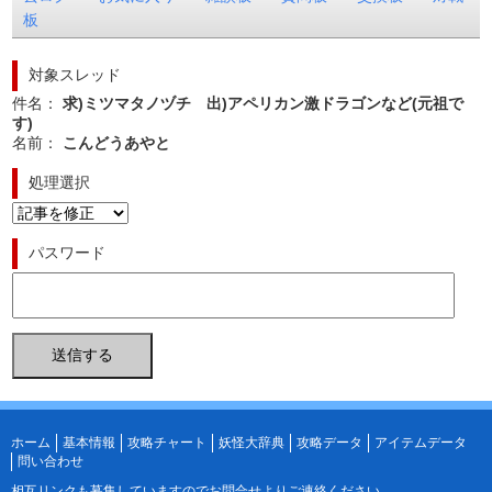
板
対象スレッド
件名：
求)ミツマタノヅチ 出)アペリカン激ドラゴンなど(元祖で
す)
名前：
こんどうあやと
処理選択
パスワード
ホーム
基本情報
攻略チャート
妖怪大辞典
攻略データ
アイテムデータ
問い合わせ
相互リンクも募集していますので
お問合せ
よりご連絡ください。