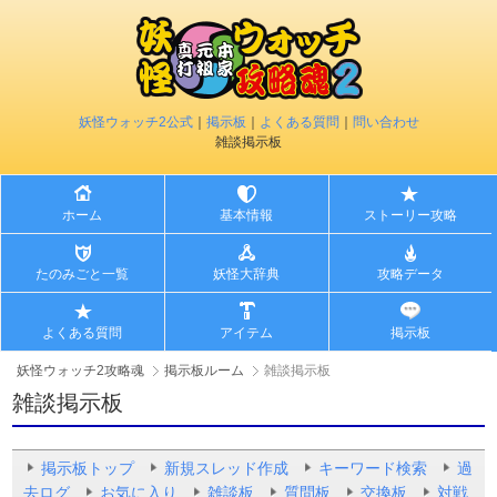
妖怪ウォッチ2公式
｜
掲示板
｜
よくある質問
｜
問い合わせ
雑談掲示板
ホーム
基本情報
ストーリー攻略
たのみごと一覧
妖怪大辞典
攻略データ
よくある質問
アイテム
掲示板
妖怪ウォッチ2攻略魂
掲示板ルーム
雑談掲示板
雑談掲示板
掲示板トップ
新規スレッド作成
キーワード検索
過
去ログ
お気に入り
雑談板
質問板
交換板
対戦