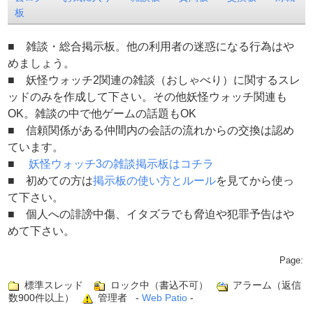
板
■ 雑談・総合掲示板。他の利用者の迷惑になる行為はや
めましょう。
■ 妖怪ウォッチ2関連の雑談（おしゃべり）に関するスレ
ッドのみを作成して下さい。その他妖怪ウォッチ関連も
OK。雑談の中で他ゲームの話題もOK
■ 信頼関係がある仲間内の会話の流れからの交換は認め
ています。
■
妖怪ウォッチ3の雑談掲示板はコチラ
■ 初めての方は
掲示板の使い方とルール
を見てから使っ
て下さい。
■ 個人への誹謗中傷、イタズラでも脅迫や犯罪予告はや
めて下さい。
Page:
標準スレッド
ロック中（書込不可）
アラーム（返信
数900件以上）
管理者 -
Web Patio
-