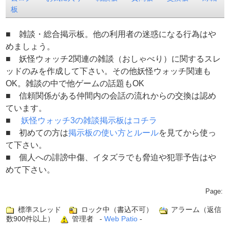
板
■ 雑談・総合掲示板。他の利用者の迷惑になる行為はや
めましょう。
■ 妖怪ウォッチ2関連の雑談（おしゃべり）に関するスレ
ッドのみを作成して下さい。その他妖怪ウォッチ関連も
OK。雑談の中で他ゲームの話題もOK
■ 信頼関係がある仲間内の会話の流れからの交換は認め
ています。
■
妖怪ウォッチ3の雑談掲示板はコチラ
■ 初めての方は
掲示板の使い方とルール
を見てから使っ
て下さい。
■ 個人への誹謗中傷、イタズラでも脅迫や犯罪予告はや
めて下さい。
Page:
標準スレッド
ロック中（書込不可）
アラーム（返信
数900件以上）
管理者 -
Web Patio
-