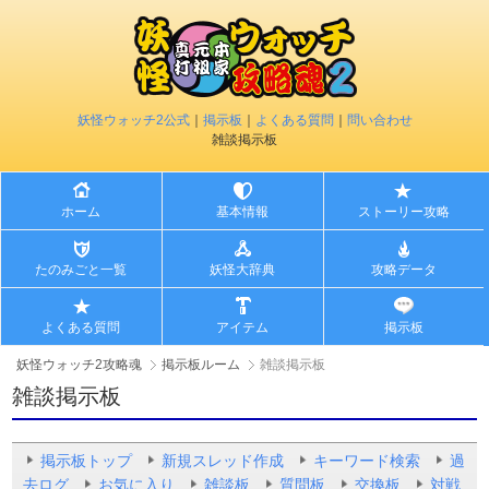
妖怪ウォッチ2公式
｜
掲示板
｜
よくある質問
｜
問い合わせ
雑談掲示板
ホーム
基本情報
ストーリー攻略
たのみごと一覧
妖怪大辞典
攻略データ
よくある質問
アイテム
掲示板
妖怪ウォッチ2攻略魂
掲示板ルーム
雑談掲示板
雑談掲示板
掲示板トップ
新規スレッド作成
キーワード検索
過
去ログ
お気に入り
雑談板
質問板
交換板
対戦