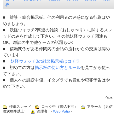
板
■ 雑談・総合掲示板。他の利用者の迷惑になる行為はや
めましょう。
■ 妖怪ウォッチ2関連の雑談（おしゃべり）に関するスレ
ッドのみを作成して下さい。その他妖怪ウォッチ関連も
OK。雑談の中で他ゲームの話題もOK
■ 信頼関係がある仲間内の会話の流れからの交換は認め
ています。
■
妖怪ウォッチ3の雑談掲示板はコチラ
■ 初めての方は
掲示板の使い方とルール
を見てから使っ
て下さい。
■ 個人への誹謗中傷、イタズラでも脅迫や犯罪予告はや
めて下さい。
Page:
標準スレッド
ロック中（書込不可）
アラーム（返信
数900件以上）
管理者 -
Web Patio
-