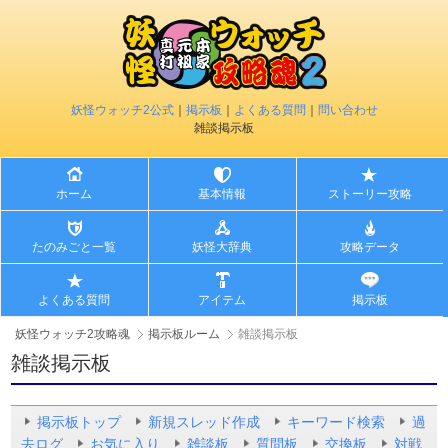
妖怪ウォッチ2公式
｜
掲示板
｜
よくある質問
｜
問い合わせ
雑談掲示板
ホーム
基本情報
ストーリー攻略
たのみごと一覧
妖怪大辞典
攻略データ
よくある質問
アイテム
掲示板
妖怪ウォッチ2攻略魂
掲示板ルーム
雑談掲示板
雑談掲示板
掲示板トップ
新規スレッド作成
キーワード検索
過
去ログ
お気に入り
雑談板
質問板
交換板
対戦