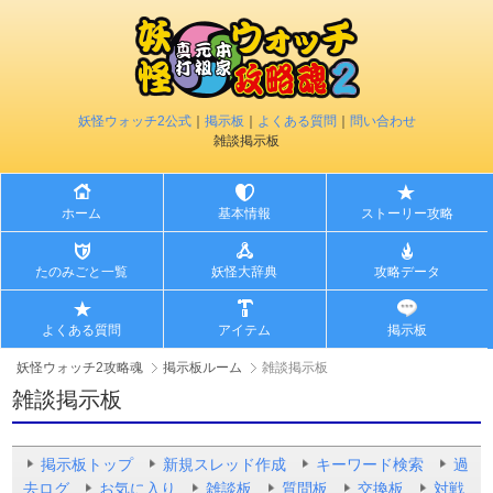
妖怪ウォッチ2公式
｜
掲示板
｜
よくある質問
｜
問い合わせ
雑談掲示板
ホーム
基本情報
ストーリー攻略
たのみごと一覧
妖怪大辞典
攻略データ
よくある質問
アイテム
掲示板
妖怪ウォッチ2攻略魂
掲示板ルーム
雑談掲示板
雑談掲示板
掲示板トップ
新規スレッド作成
キーワード検索
過
去ログ
お気に入り
雑談板
質問板
交換板
対戦