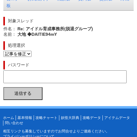
板
対象スレッド
件名：
Re: アイドル育成事務所(脱退グループ)
名前：
大地 ◆DAITIE94mY
処理選択
パスワード
ホーム
基本情報
攻略チャート
妖怪大辞典
攻略データ
アイテムデータ
問い合わせ
相互リンクも募集していますので
お問合せ
よりご連絡ください。
プライバシーポリシーについて