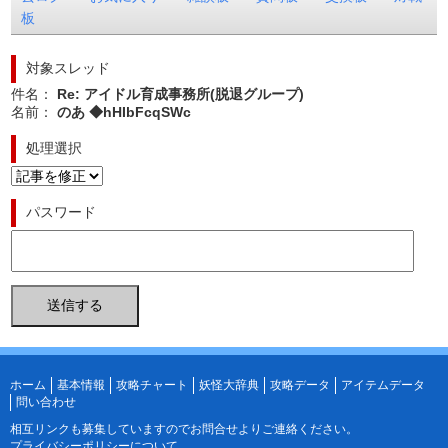
板
対象スレッド
件名：
Re: アイドル育成事務所(脱退グループ)
名前：
のあ ◆hHIbFcqSWc
処理選択
パスワード
ホーム
基本情報
攻略チャート
妖怪大辞典
攻略データ
アイテムデータ
問い合わせ
相互リンクも募集していますので
お問合せ
よりご連絡ください。
プライバシーポリシーについて