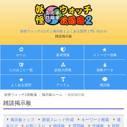
妖怪ウォッチ2公式
｜
掲示板
｜
よくある質問
｜
問い合わせ
雑談掲示板
ホーム
基本情報
ストーリー攻略
たのみごと一覧
妖怪大辞典
攻略データ
よくある質問
アイテム
掲示板
妖怪ウォッチ2攻略魂
掲示板ルーム
雑談掲示板
雑談掲示板
掲示板トップ
新規スレッド作成
キーワード検索
過
去ログ
お気に入り
雑談板
質問板
交換板
対戦