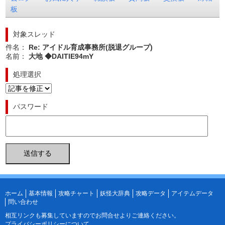
板
対象スレッド
件名：
Re: アイドル育成事務所(脱退グループ)
名前：
大地 ◆DAITIE94mY
処理選択
パスワード
ホーム
基本情報
攻略チャート
妖怪大辞典
攻略データ
アイテムデータ
問い合わせ
相互リンクも募集していますので
お問合せ
よりご連絡ください。
プライバシーポリシーについて