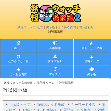
妖怪ウォッチ2公式
｜
掲示板
｜
よくある質問
｜
問い合わせ
雑談掲示板
ホーム
基本情報
ストーリー攻略
たのみごと一覧
妖怪大辞典
攻略データ
よくある質問
アイテム
掲示板
妖怪ウォッチ2攻略魂
掲示板ルーム
雑談掲示板
雑談掲示板
掲示板トップ
新規スレッド作成
キーワード検索
過
去ログ
お気に入り
雑談板
質問板
交換板
対戦