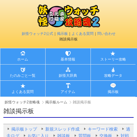
妖怪ウォッチ2公式
｜
掲示板
｜
よくある質問
｜
問い合わせ
雑談掲示板
ホーム
基本情報
ストーリー攻略
たのみごと一覧
妖怪大辞典
攻略データ
よくある質問
アイテム
掲示板
妖怪ウォッチ2攻略魂
掲示板ルーム
雑談掲示板
雑談掲示板
掲示板トップ
新規スレッド作成
キーワード検索
過
去ログ
お気に入り
雑談板
質問板
交換板
対戦