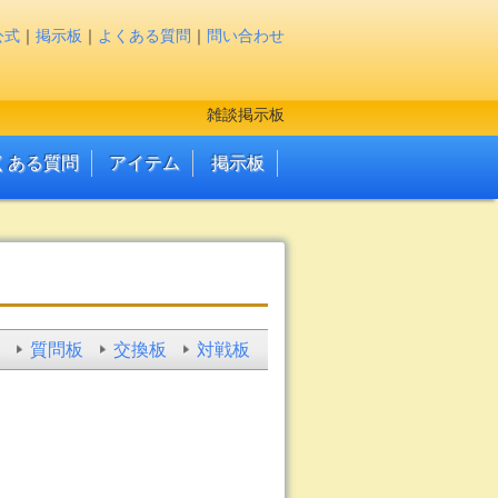
公式
｜
掲示板
｜
よくある質問
｜
問い合わせ
雑談掲示板
くある質問
アイテム
掲示板
質問板
交換板
対戦板