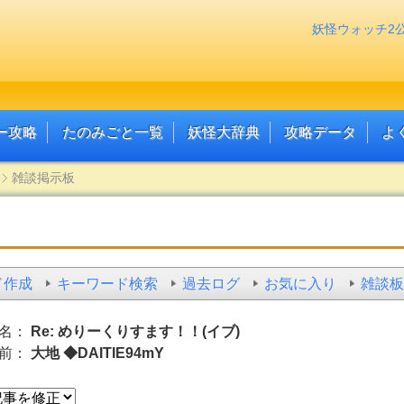
妖怪ウォッチ2
ー攻略
たのみごと一覧
妖怪大辞典
攻略データ
よ
雑談掲示板
ド作成
キーワード検索
過去ログ
お気に入り
雑談板
名：
Re: めりーくりすます！！(イブ)
前：
大地 ◆DAITIE94mY