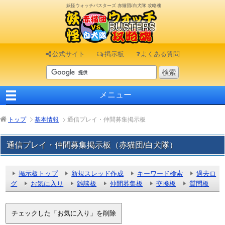
妖怪ウォッチバスターズ 赤猫団/白犬隊 攻略魂
公式サイト
掲示板
よくある質問
メニュー
トップ
基本情報
通信プレイ・仲間募集掲示板
通信プレイ・仲間募集掲示板（赤猫団/白犬隊）
掲示板トップ
新規スレッド作成
キーワード検索
過去ロ
グ
お気に入り
雑談板
仲間募集板
交換板
質問板