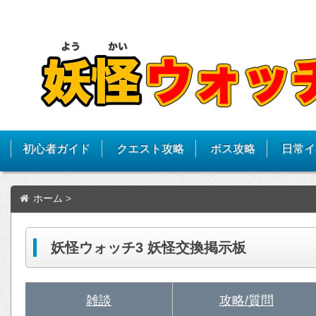
初心者ガイド
クエスト攻略
ボス攻略
日常イ
ホーム
>
妖怪ウォッチ3 妖怪交換掲示板
雑談
攻略/質問