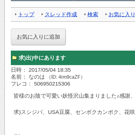
トップ
スレッド作成
検索
お気に入
求)出)中にあります
日時： 2017/05/04 18:35
名前： なのは
（ID: 4rm9caZF）
フレコ： 506950215306
皆様のお陰で可愛い妖怪沢山集まりました♪感謝、
求)スシジバ、USA豆腐、センポクカンポク、花