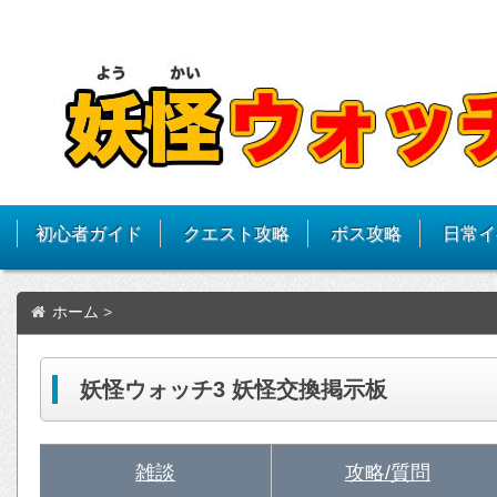
初心者ガイド
クエスト攻略
ボス攻略
日常イ
ホーム
>
妖怪ウォッチ3 妖怪交換掲示板
雑談
攻略/質問