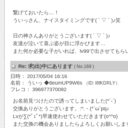
繋げておいたら…！
ういっさん、ナイスタイミングです( ´ ▽ ` )♪笑
日の神さんありがとうございます( ´ ▽ ` )♪
友達が泣いて喜ぶ姿が目に浮かびます…
また何か必要な子がいれば、lv99で出させてもらい
Re: 求)出)中にあります
( No.169 )
日時： 2017/05/04 16:16
名前： ういっ ◆8eumUP9W6s
（ID: I8fKDRLY）
フレコ： 396977370092
お名前見つけたので誘ってしまいました(*´-`)
交換ありがとうございます。:*:・(*´ω`pq♪
Lvが∑(*ﾟｪﾟ*)早速使わせていただきます(o^^o)
また交換の機会ありましたらよろしくお願いします(*