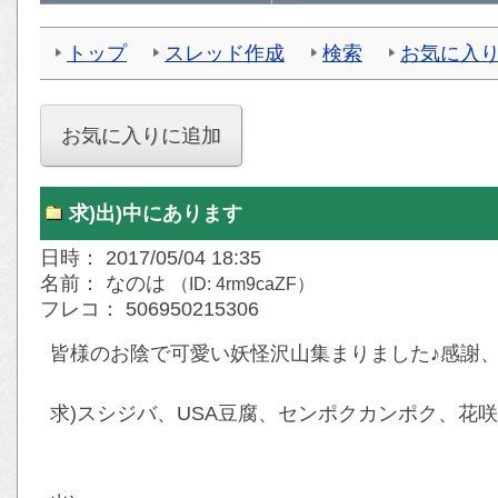
トップ
スレッド作成
検索
お気に入
求)出)中にあります
日時： 2017/05/04 18:35
名前： なのは
（ID: 4rm9caZF）
フレコ： 506950215306
皆様のお陰で可愛い妖怪沢山集まりました♪感謝、
求)スシジバ、USA豆腐、センポクカンポク、花