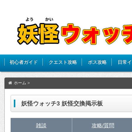
初心者ガイド
クエスト攻略
ボス攻略
日常イ
ホーム
>
妖怪ウォッチ3 妖怪交換掲示板
雑談
攻略/質問