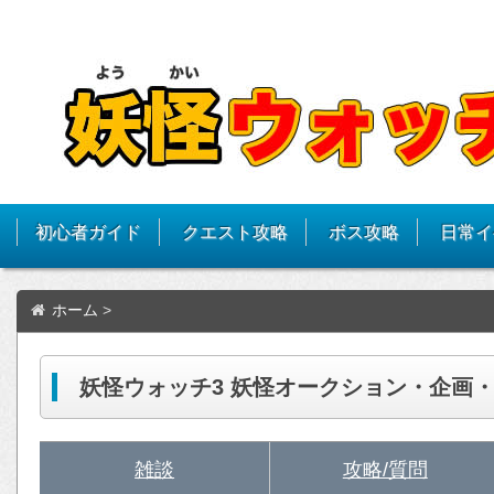
初心者ガイド
クエスト攻略
ボス攻略
日常イ
ホーム
>
妖怪ウォッチ3 妖怪オークション・企画
雑談
攻略/質問