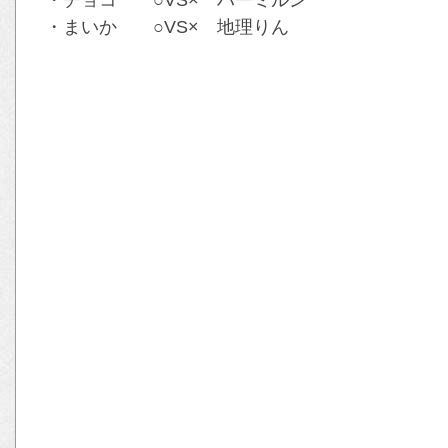
・チョコ ○VS× ハーミルン
・まいか ○VS× 地理りん