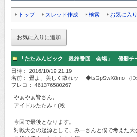
トップ
スレッド作成
検索
お気に入
「たたみんピック 最終番回 会場」 優勝チ
日時： 2016/10/19 21:19
名前： 畳よ、美しく散れッ ◆tsGpSwX8mo
（ID
フレコ： 461376580267
やぁやぁ皆さん。
アイドルたたみｎ(殴
今回で最後となります。
対戦大会の起源として、みーさんと僕で考えた大会と