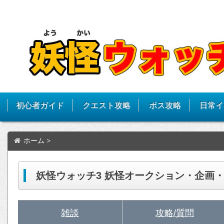
初心者ガイド
クエスト攻略
ボス攻略
日常イ
ホーム
>
妖怪ウォッチ3 妖怪オークション・企画
雑談
攻略/質問