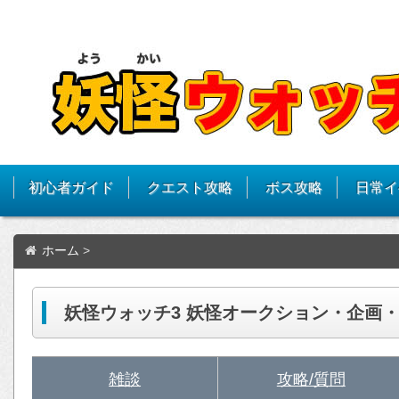
初心者ガイド
クエスト攻略
ボス攻略
日常イ
ホーム
>
妖怪ウォッチ3 妖怪オークション・企画
雑談
攻略/質問