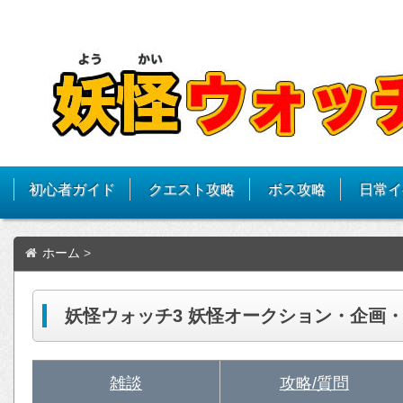
初心者ガイド
クエスト攻略
ボス攻略
日常イ
ホーム
>
妖怪ウォッチ3 妖怪オークション・企画
雑談
攻略/質問