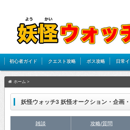
初心者ガイド
クエスト攻略
ボス攻略
日常イ
ホーム
>
妖怪ウォッチ3 妖怪オークション・企画
雑談
攻略/質問