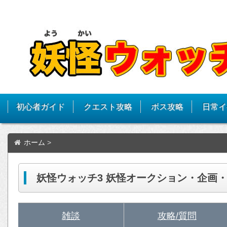
初心者ガイド
クエスト攻略
ボス攻略
日常イ
ホーム
>
妖怪ウォッチ3 妖怪オークション・企画
雑談
攻略/質問