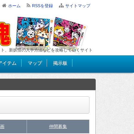
ホーム
RSSを登録
サイトマップ
スト、新妖怪の入手方法などを攻略していくサイト
アイテム
マップ
掲示板
画
仲間募集