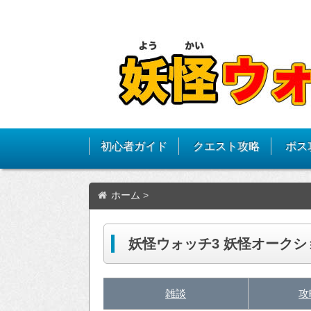
初心者ガイド
クエスト攻略
ボス
ホーム
>
妖怪ウォッチ3 妖怪オーク
雑談
攻