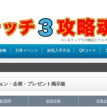
スシ＆テンプラの物語とクエ
攻略
日常イベント
妖怪入手方法
QRコード
ション・企画・プレゼント掲示板
略/質問
妖怪交換
交換企