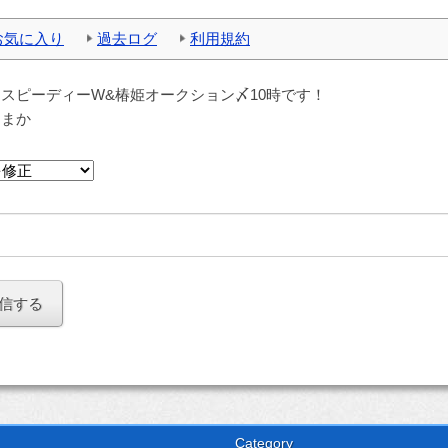
お気に入り
過去ログ
利用規約
：
スピーディーW&椿姫オークション〆10時です！
：
まか
Category