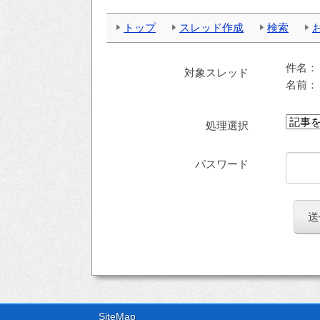
トップ
スレッド作成
検索
件名
対象スレッド
名前
処理選択
パスワード
SiteMap