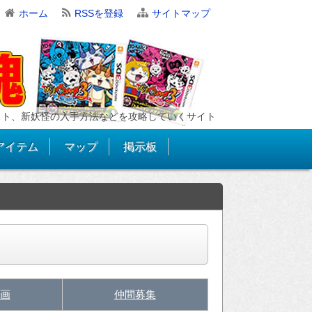
ホーム
RSSを登録
サイトマップ
スト、新妖怪の入手方法などを攻略していくサイト
アイテム
マップ
掲示板
画
仲間募集