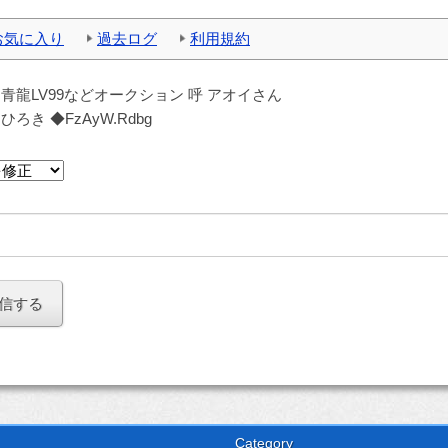
お気に入り
過去ログ
利用規約
：
青龍LV99などオークション 呼 アオイさん
：
ひろき ◆FzAyW.Rdbg
Category