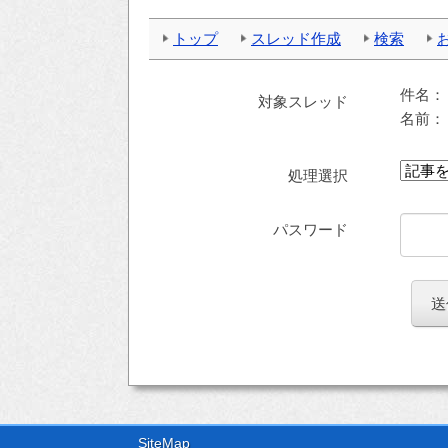
トップ
スレッド作成
検索
件名
対象スレッド
名前
処理選択
パスワード
SiteMap