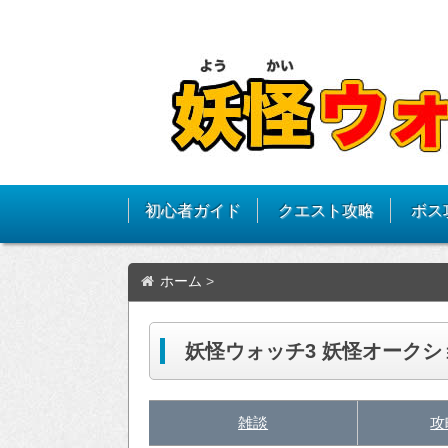
初心者ガイド
クエスト攻略
ボス
ホーム
>
妖怪ウォッチ3 妖怪オーク
雑談
攻