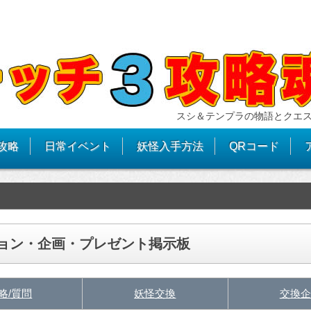
スシ＆テンプラの物語とクエ
攻略
日常イベント
妖怪入手方法
QRコード
ション・企画・プレゼント掲示板
略/質問
妖怪交換
交換企