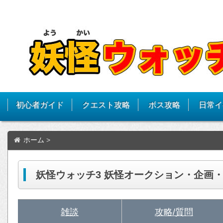
初心者ガイド
クエスト攻略
ボス攻略
日常イ
ホーム
>
妖怪ウォッチ3 妖怪オークション・企画
雑談
攻略/質問