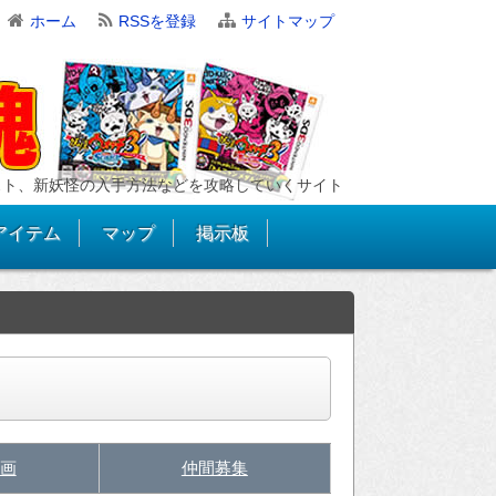
ホーム
RSSを登録
サイトマップ
スト、新妖怪の入手方法などを攻略していくサイト
アイテム
マップ
掲示板
画
仲間募集