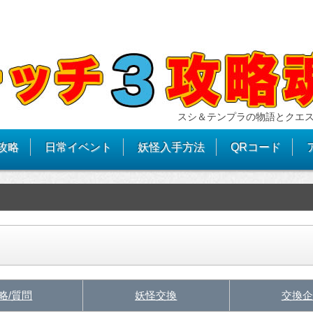
スシ＆テンプラの物語とクエ
攻略
日常イベント
妖怪入手方法
QRコード
略/質問
妖怪交換
交換企