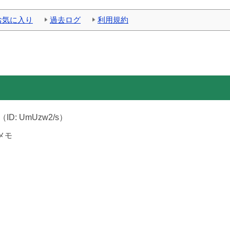
お気に入り
過去ログ
利用規約
（ID: UmUzw2/s）
メモ