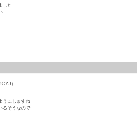
ました
い
YnCYJ）
ようにしますね
いるそうなので