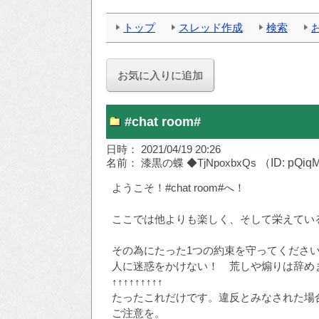
トップ
スレッド作成
検索
#chat room#
日時： 2021/04/19 20:26
名前： 漆黒の蝶 ◆TjNpoxbxQs
（ID: pQiq
ようこそ！#chat room#へ！
ここでは他よりも楽しく、そして栄えてい
その為にたった1つの約束を守ってくださ
人に迷惑をかけない！ 荒しや煽りは辞め
↑↑↑↑↑↑↑↑↑
たったこれだけです。違反とみなされた場
ご注意を。