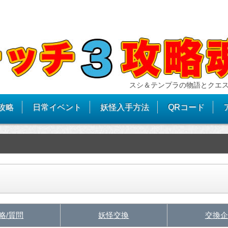
スシ＆テンプラの物語とクエ
攻略
日常イベント
妖怪入手方法
QRコード
略/質問
妖怪交換
交換企