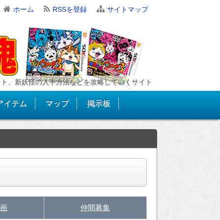
ホーム
RSSを登録
サイトマップ
スト、新妖怪の入手方法などを攻略していくサイト
アイテム
マップ
掲示板
画
仲間募集