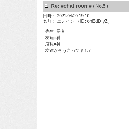
Re: #chat room#
( No.5 )
日時： 2021/04/20 19:10
名前： エノイン
（ID: onEdDIyZ）
先生=悪者
友達=神
店員=神
友達がそう言ってました