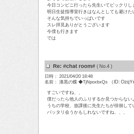
今日コンビニ行ったら先生いてビックリし
明日生徒指導室行きはなんとしても避けた
そんな気持ちでいっぱいです
スレ拝見ありがとうございます
今僕も行きます
では
Re: #chat room#
( No.4 )
日時： 2021/04/20 18:48
名前： 漆黒の蝶 ◆TjNpoxbxQs
（ID: Ozq
すごいですね、、
僕だったら他人のふりするか見つからない
うちの学校、放課後に先生たちが徘徊して
バッタリ会うかもしれないですね、、、