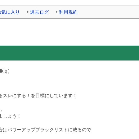
お気に入り
過去ログ
利用規約
Mklq）
るスレにする！を目標にしています！
い。
ましょう！
合はパワーアップブラックリストに載るので