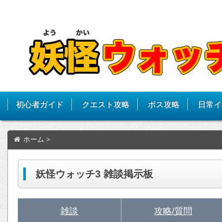
初心者ガイド
クエスト攻略
ボス攻略
日常イ
ホーム
>
妖怪ウォッチ3 雑談掲示板
雑談
攻略/質問