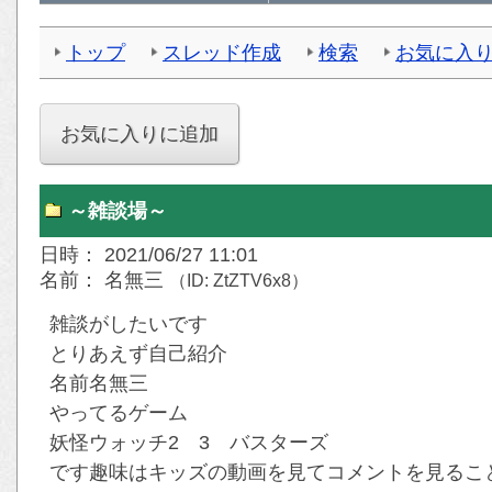
トップ
スレッド作成
検索
お気に入
～雑談場～
日時： 2021/06/27 11:01
名前： 名無三
（ID: ZtZTV6x8）
雑談がしたいです
とりあえず自己紹介
名前名無三
やってるゲーム
妖怪ウォッチ2 3 バスターズ
です趣味はキッズの動画を見てコメントを見るこ