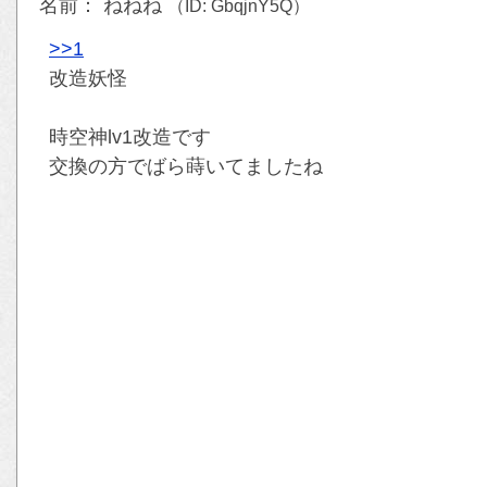
名前： ねねね
（ID: GbqjnY5Q）
>>1
改造妖怪
時空神lv1改造です
交換の方でばら蒔いてましたね