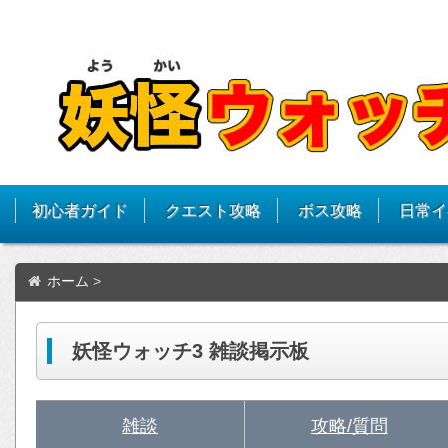
初心者ガイド
クエスト攻略
ボス攻略
日常イ
ホーム
>
妖怪ウォッチ3 雑談掲示板
雑談
攻略/質問