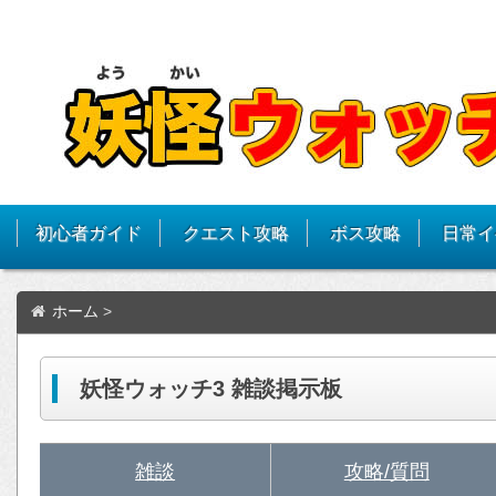
初心者ガイド
クエスト攻略
ボス攻略
日常イ
ホーム
>
妖怪ウォッチ3 雑談掲示板
雑談
攻略/質問