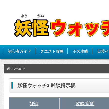
初心者ガイド
クエスト攻略
ボス攻略
日常イ
ホーム
>
妖怪ウォッチ3 雑談掲示板
雑談
攻略/質問