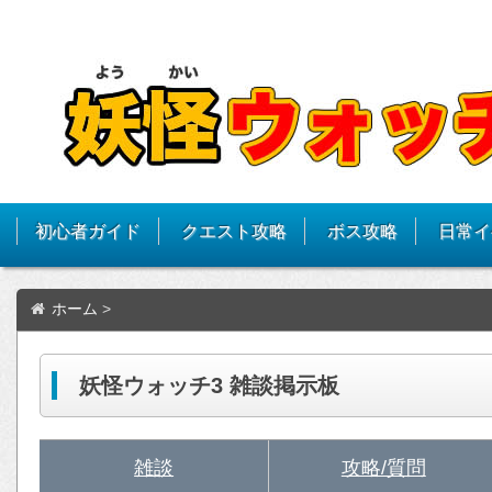
初心者ガイド
クエスト攻略
ボス攻略
日常イ
ホーム
>
妖怪ウォッチ3 雑談掲示板
雑談
攻略/質問