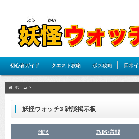
初心者ガイド
クエスト攻略
ボス攻略
日常イ
ホーム
>
妖怪ウォッチ3 雑談掲示板
雑談
攻略/質問