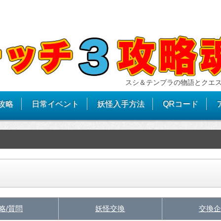
スシ＆テンプラの物語とクエ
攻略
日常イベント
妖怪入手方法
QRコード
略/質問
妖怪交換
交換企