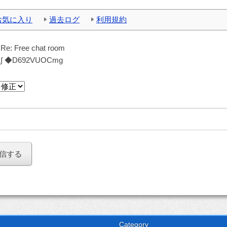
お気に入り
過去ログ
利用規約
：
Re: Free chat room
：
∫ ◆D692VUOCmg
Category