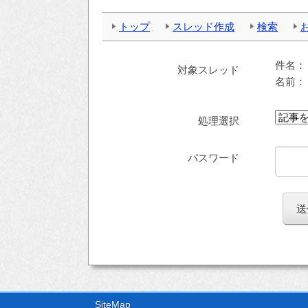
トップ
スレッド作成
検索
件名
対象スレッド
名前
処理選択
パスワード
SiteMap