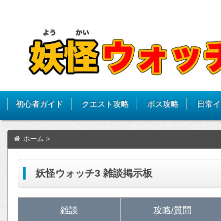
初心者ガイド
クエスト攻略
ボス攻略
日常イ
ホーム
>
妖怪ウォッチ3 雑談掲示板
雑談
攻略/質問