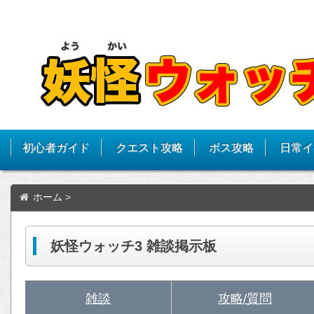
初心者ガイド
クエスト攻略
ボス攻略
日常イ
ホーム
>
妖怪ウォッチ3 雑談掲示板
雑談
攻略/質問