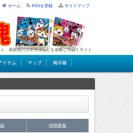
ホーム
RSSを登録
サイトマップ
スト、新妖怪の入手方法などを攻略していくサイト
アイテム
マップ
掲示板
画
仲間募集