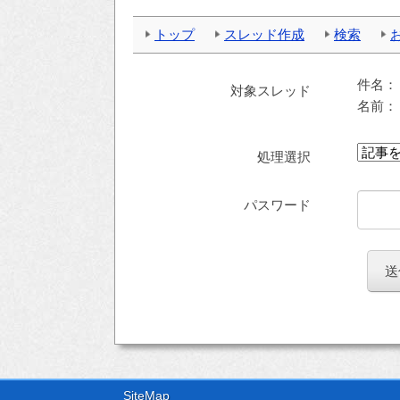
トップ
スレッド作成
検索
件名
対象スレッド
名前
処理選択
パスワード
SiteMap