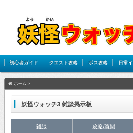
初心者ガイド
クエスト攻略
ボス攻略
日常イ
ホーム
>
妖怪ウォッチ3 雑談掲示板
雑談
攻略/質問