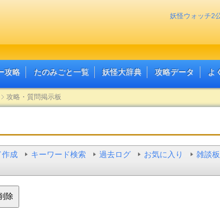
妖怪ウォッチ2
ー攻略
たのみごと一覧
妖怪大辞典
攻略データ
よ
攻略・質問掲示板
ド作成
キーワード検索
過去ログ
お気に入り
雑談板