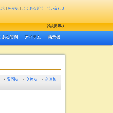
公式
｜
掲示板
｜
よくある質問
｜
問い合わせ
雑談掲示板
くある質問
アイテム
掲示板
質問板
交換板
企画板