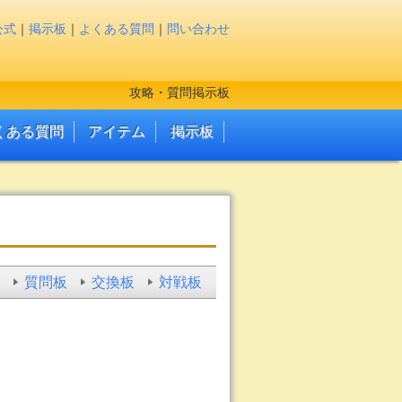
公式
｜
掲示板
｜
よくある質問
｜
問い合わせ
攻略・質問掲示板
くある質問
アイテム
掲示板
質問板
交換板
対戦板