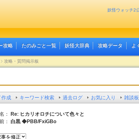
妖怪ウォッチ2
ー攻略
たのみごと一覧
妖怪大辞典
攻略データ
よ
攻略・質問掲示板
ド作成
キーワード検索
過去ログ
お気に入り
雑談板
名：
Re: ヒカリオロチについて色々と
前：
白黒 ◆PBB/FxiGBo